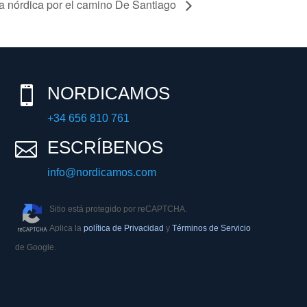
a nórdica por el camino De Santiago
NORDICAMOS

+34 656 810 761
ESCRÍBENOS

info@nordicamos.com
Sitio está protegido por reCAPTCHA.
Aplica la
política de Privacidad
y
Términos de Servicio
de Google.