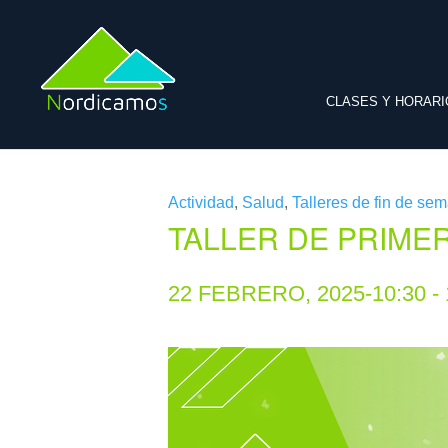
CLASES Y HORARI
« Todos los Eventos
Actividad
,
Salud
,
Talleres de fin de se
TALLER DE PRIME
22 FEBRERO, 2025-10:30
-