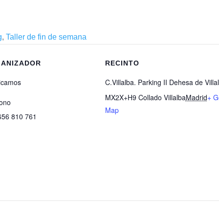
g
,
Taller de fin de semana
ANIZADOR
RECINTO
icamos
C.Villalba. Parking II Dehesa de Villa
MX2X+H9 Collado Villalba
Madrid
+ G
fono
Map
656 810 761