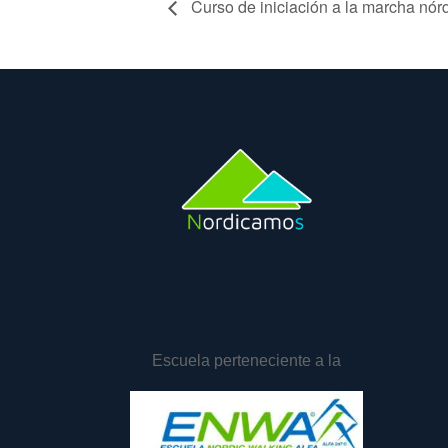
Curso de iniciación a la marcha nór
Escuela perteneciente a la